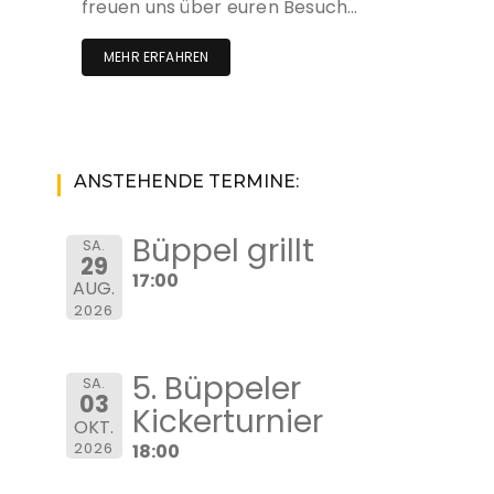
freuen uns über euren Besuch…
MEHR ERFAHREN
ANSTEHENDE TERMINE:
Büppel grillt
SA.
29
17:00
AUG.
2026
5. Büppeler
SA.
03
Kickerturnier
OKT.
2026
18:00