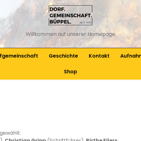
Willkommen auf unserer Homepage
fgemeinschaft
Geschichte
Kontakt
Aufnah
stand
Arbeitsgruppen
Gesc
Shop
zung der
Büppel
Oste
fgemeinschaft Büppel
Theater in Büppel
Juge
Die R
 gewählt:
),
Christian Gripp
(Schriftführer),
Birthe Eilers