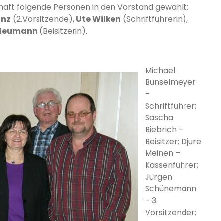
aft folgende Personen in den Vorstand gewählt:
anz
(2.Vorsitzende),
Ute Wilken
(Schriftführerin),
 Neumann
(Beisitzerin).
Michael
Bunselmeyer
–
Schriftführer;
Sascha
Biebrich –
Beisitzer; Djure
Meinen –
Kassenführer;
Jürgen
Schünemann
– 3.
Vorsitzender;