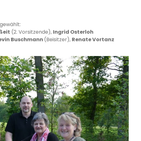
 gewählt:
ßeit
(2. Vorsitzende),
Ingrid Osterloh
evin Buschmann
(Beisitzer),
Renate Vortanz