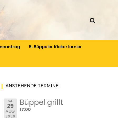
meantrag
5. Büppeler Kickerturnier
hichtsgruppe
rfeuergruppe
nd-Theatergruppe
ANSTEHENDE TERMINE:
oten Schürzen
Büppel grillt
SA.
29
17:00
AUG.
2026