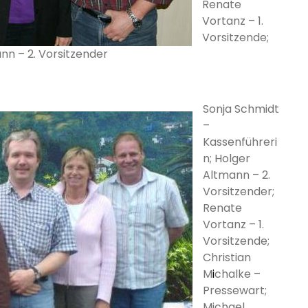
Renate
Vortanz – 1.
Vorsitzende;
nn – 2. Vorsitzender
Sonja Schmidt
–
Kassenführeri
n; Holger
Altmann – 2.
Vorsitzender;
Renate
Vortanz – 1.
Vorsitzende;
Christian
M
i
chalke –
Pressewart;
Michael