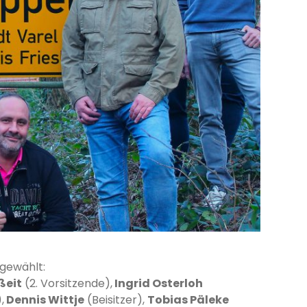
 gewählt:
ßeit
(2. Vorsitzende),
Ingrid Osterloh
,
Dennis Wittje
(Beisitzer),
Tobias Päleke