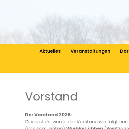
Aktuelles
Veranstaltungen
Dor
Vor
Sat
Dor
Vorstand
Der Vorstand 2026:
Dieses Jahr
wurde der Vorstand wie folgt neu
(von links, hinten)
Wiebke Lübben
(Beisitzerin