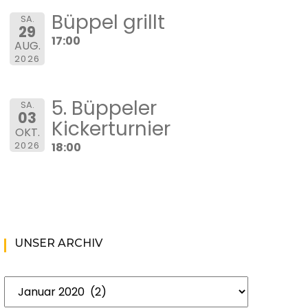
Büppel grillt
SA.
29
17:00
AUG.
2026
5. Büppeler
SA.
03
Kickerturnier
OKT.
2026
18:00
UNSER ARCHIV
Unser
Archiv