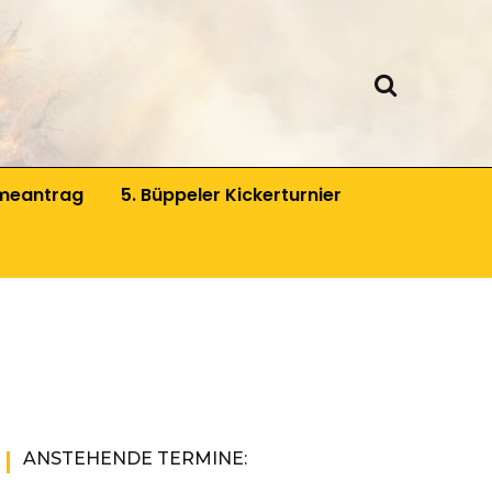
meantrag
5. Büppeler Kickerturnier
hichtsgruppe
rfeuergruppe
nd-Theatergruppe
oten Schürzen
ANSTEHENDE TERMINE: