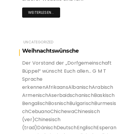
WEITERLESEN...
UNCATEGORIZED
Weihnachtswünsche
Der Vorstand der „Dorfgemeinschaft
Büppel“ wünscht Euch allen… G M T
Sprache
erkennenAfrikaansAlbanischArabisch
ArmenischAserbaidschanischBaskisch
BengalischBosnischBulgarischBurmesis
chCebuanoChichewaChinesisch
(ver)Chinesisch
(trad)DänischDeutschEnglischEsperan