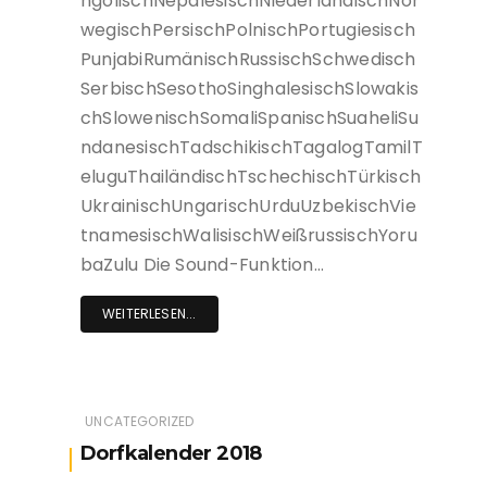
ngolischNepalesischNiederländischNor
wegischPersischPolnischPortugiesisch
PunjabiRumänischRussischSchwedisch
SerbischSesothoSinghalesischSlowakis
chSlowenischSomaliSpanischSuaheliSu
ndanesischTadschikischTagalogTamilT
eluguThailändischTschechischTürkisch
UkrainischUngarischUrduUzbekischVie
tnamesischWalisischWeißrussischYoru
baZulu Die Sound-Funktion…
WEITERLESEN...
UNCATEGORIZED
Dorfkalender 2018