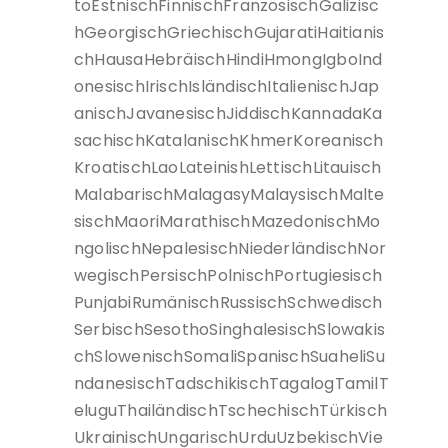
toEstnischFinnischFranzösischGalizisc
hGeorgischGriechischGujaratiHaitianis
chHausaHebräischHindiHmongIgboInd
onesischIrischIsländischItalienischJap
anischJavanesischJiddischKannadaKa
sachischKatalanischKhmerKoreanisch
KroatischLaoLateinishLettischLitauisch
MalabarischMalagasyMalaysischMalte
sischMaoriMarathischMazedonischMo
ngolischNepalesischNiederländischNor
wegischPersischPolnischPortugiesisch
PunjabiRumänischRussischSchwedisch
SerbischSesothoSinghalesischSlowakis
chSlowenischSomaliSpanischSuaheliSu
ndanesischTadschikischTagalogTamilT
eluguThailändischTschechischTürkisch
UkrainischUngarischUrduUzbekischVie