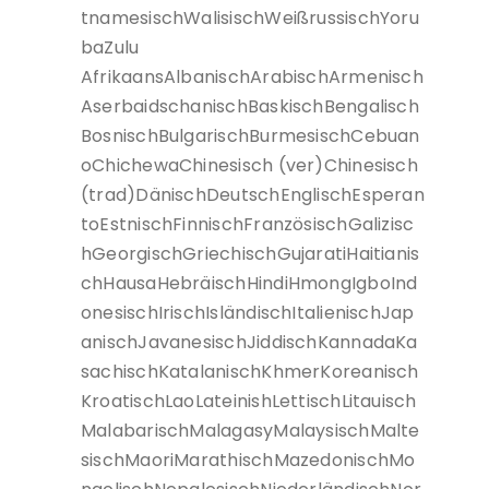
tnamesischWalisischWeißrussischYoru
baZulu
AfrikaansAlbanischArabischArmenisch
AserbaidschanischBaskischBengalisch
BosnischBulgarischBurmesischCebuan
oChichewaChinesisch (ver)Chinesisch
(trad)DänischDeutschEnglischEsperan
toEstnischFinnischFranzösischGalizisc
hGeorgischGriechischGujaratiHaitianis
chHausaHebräischHindiHmongIgboInd
onesischIrischIsländischItalienischJap
anischJavanesischJiddischKannadaKa
sachischKatalanischKhmerKoreanisch
KroatischLaoLateinishLettischLitauisch
MalabarischMalagasyMalaysischMalte
sischMaoriMarathischMazedonischMo